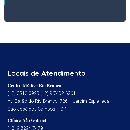
Locais de Atendimento
𝐂𝐞𝐧𝐭𝐫𝐨 𝐌é𝐝𝐢𝐜𝐨 𝐑𝐢𝐨 𝐁𝐫𝐚𝐧𝐜𝐨
(12) 3512-3928 (12) 9 7402-6261
Av. Barão do Rio Branco, 726 – Jardim Esplanada II,
São José dos Campos – SP
𝐂𝐥í𝐧𝐢𝐜𝐚 𝐒ã𝐨 𝐆𝐚𝐛𝐫𝐢𝐞𝐥
(12) 9 8294-7479