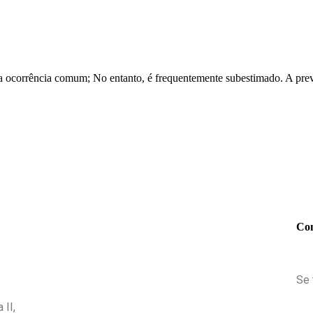
a ocorrência comum; No entanto, é frequentemente subestimado. A pre
Con
Se 
 II,