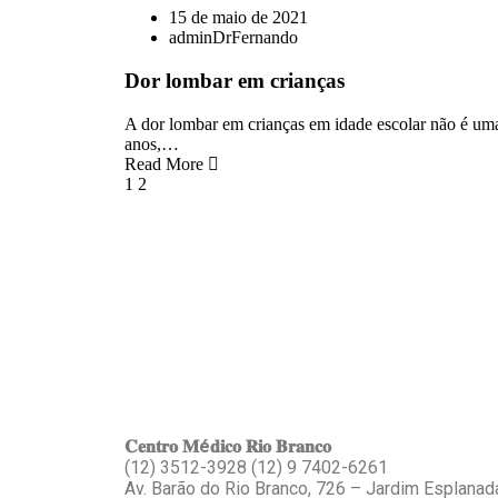
15 de maio de 2021
adminDrFernando
Dor lombar em crianças
A dor lombar em crianças em idade escolar não é um
anos,…
Read More
1
2
Locais de Atendimento
𝐂𝐞𝐧𝐭𝐫𝐨 𝐌é𝐝𝐢𝐜𝐨 𝐑𝐢𝐨 𝐁𝐫𝐚𝐧𝐜𝐨
(12) 3512-3928 (12) 9 7402-6261
Av. Barão do Rio Branco, 726 – Jardim Esplanada