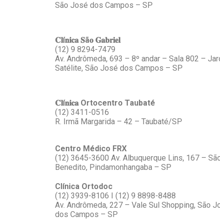
São José dos Campos – SP
𝐂𝐥í𝐧𝐢𝐜𝐚 𝐒ã𝐨 𝐆𝐚𝐛𝐫𝐢𝐞𝐥
(12) 9 8294-7479
Av. Andrômeda, 693 – 8º andar – Sala 802 – Ja
Satélite, São José dos Campos – SP
𝐂𝐥í𝐧𝐢𝐜𝐚 Ortocentro Taubaté
(12) 3411-0516
R. Irmã Margarida – 42 – Taubaté/SP
Centro Médico FRX
(12) 3645-3600 Av. Albuquerque Lins, 167 – Sã
Benedito, Pindamonhangaba – SP
Clínica Ortodoc
(12) 3939-8106 I (12) 9 8898-8488
Av. Andrômeda, 227 – Vale Sul Shopping, São J
dos Campos – SP