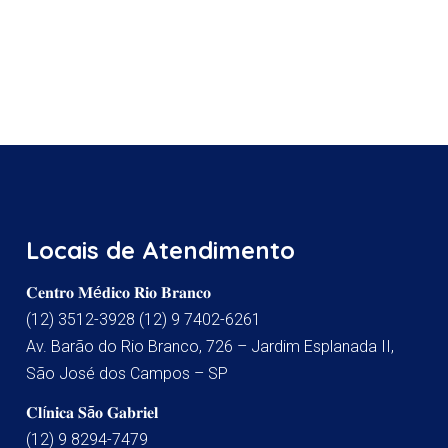
Locais de Atendimento
𝐂𝐞𝐧𝐭𝐫𝐨 𝐌é𝐝𝐢𝐜𝐨 𝐑𝐢𝐨 𝐁𝐫𝐚𝐧𝐜𝐨
(12) 3512-3928 (12) 9 7402-6261
Av. Barão do Rio Branco, 726 – Jardim Esplanada II,
São José dos Campos – SP
𝐂𝐥í𝐧𝐢𝐜𝐚 𝐒ã𝐨 𝐆𝐚𝐛𝐫𝐢𝐞𝐥
(12) 9 8294-7479