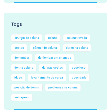
Tags
cirurgia de coluna
coluna
coluna travada
costas
câncer de coluna
dores na coluna
dor lombar
dor lombar em crianças
dor na coluna
dor nas costas
escoliose
idoso
levantamento de carga
obesidade
posição de dormir
problemas na coluna
sobrepeso